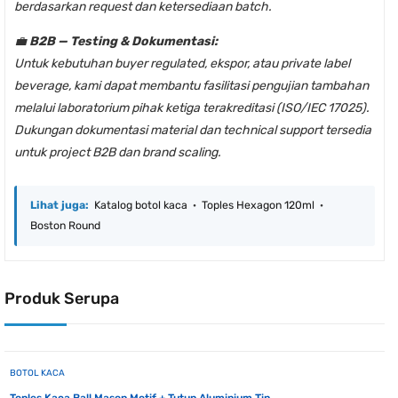
berdasarkan request dan ketersediaan batch.
💼
B2B — Testing & Dokumentasi:
Untuk kebutuhan buyer regulated, ekspor, atau private label
beverage, kami dapat membantu fasilitasi pengujian tambahan
melalui laboratorium pihak ketiga terakreditasi (ISO/IEC 17025).
Dukungan dokumentasi material dan technical support tersedia
untuk project B2B dan brand scaling.
Lihat juga:
Katalog botol kaca
·
Toples Hexagon 120ml
·
Boston Round
Produk Serupa
BOTOL KACA
Toples Kaca Ball Mason Motif + Tutup Aluminium Tin