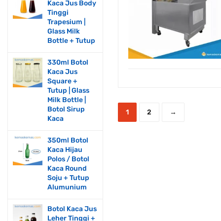
Kaca Jus Body
Tinggi
Trapesium |
Glass Milk
Bottle + Tutup
330ml Botol
Kaca Jus
Square +
Tutup | Glass
Milk Bottle |
Botol Sirup
1
2
→
Kaca
350ml Botol
Kaca Hijau
Polos / Botol
Kaca Round
Soju + Tutup
Alumunium
Botol Kaca Jus
Leher Tinggi +