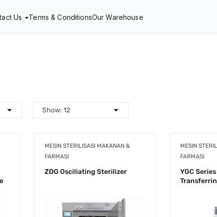
tact Us
Terms & Conditions
Our Warehouse
MESIN STERILISASI MAKANAN &
MESIN STERI
FARMASI
FARMASI
ZDG Osciliating Sterilizer
YGC Series 
ne
Transferri