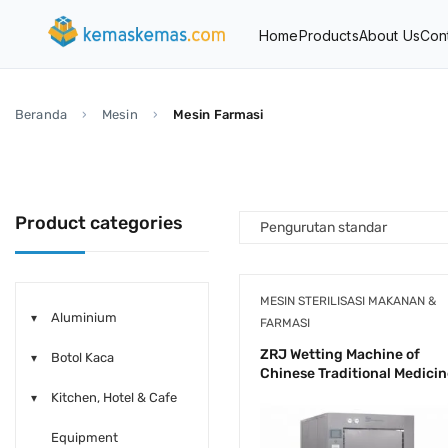
Home
Products
About Us
Con
Beranda
Mesin
Mesin Farmasi
Product categories
MESIN STERILISASI MAKANAN &
Aluminium
FARMASI
ZRJ Wetting Machine of
Botol Kaca
Chinese Traditional Medici
Kitchen, Hotel & Cafe
Equipment