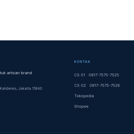
KONTAK
tuk artisan brand
CS 01 · 0817-7575-7525
CS 02 · 0817-7575-7526
Kalideres, Jakarta 11840
Tokopedia
Shopee