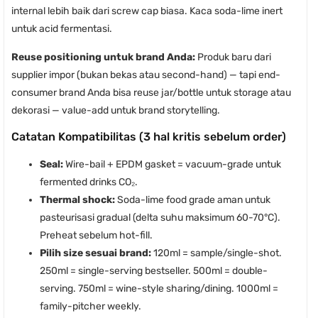
internal lebih baik dari screw cap biasa. Kaca soda-lime inert
untuk acid fermentasi.
Reuse positioning untuk brand Anda:
Produk baru dari
supplier impor (bukan bekas atau second-hand) — tapi end-
consumer brand Anda bisa reuse jar/bottle untuk storage atau
dekorasi — value-add untuk brand storytelling.
Catatan Kompatibilitas (3 hal kritis sebelum order)
Seal:
Wire-bail + EPDM gasket = vacuum-grade untuk
fermented drinks CO₂.
Thermal shock:
Soda-lime food grade aman untuk
pasteurisasi gradual (delta suhu maksimum 60-70°C).
Preheat sebelum hot-fill.
Pilih size sesuai brand:
120ml = sample/single-shot.
250ml = single-serving bestseller. 500ml = double-
serving. 750ml = wine-style sharing/dining. 1000ml =
family-pitcher weekly.