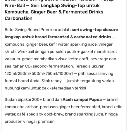
Wire-Bail — Seri Lengkap Swing-Top untuk
Kombucha, Ginger Beer & Fermented Drinks
Carbonation
Botol Swing Round Premium adalah
seri swing-top closure
lengkap untuk brand fermented & carbonated drinks
—
kombucha, ginger beer, kefir water, sparkling juice, vinegar
shrub. Wire-bail dengan porselen putih + gasket merah karet
vacuum-grade memberikan visual retro craft-beverage dan
seal tahan CO₂ second-fermentation. Tersedia ukuran
120ml/250ml/500ml/750ml/1000ml — pilih sesuai serving
format brand Anda. Stok ready — jumlah tergantung varian,
hubungi kami untuk cek ketersediaan terkini
Sudah dipakai 200+ brand dari
Aceh sampai Papua
— brand
kombucha artisan, produsen ginger beer fermented, brand kefir
water, café specialty cold-brew, brand sparkling juice, hingga
produsen vinegar premium.