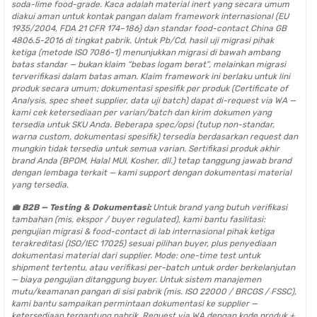
soda-lime food-grade. Kaca adalah material inert yang secara umum
diakui aman untuk kontak pangan dalam framework internasional (EU
1935/2004, FDA 21 CFR 174–186) dan standar food-contact China GB
4806.5-2016 di tingkat pabrik. Untuk Pb/Cd, hasil uji migrasi pihak
ketiga (metode ISO 7086-1) menunjukkan migrasi di bawah ambang
batas standar — bukan klaim “bebas logam berat”, melainkan migrasi
terverifikasi dalam batas aman. Klaim framework ini berlaku untuk lini
produk secara umum; dokumentasi spesifik per produk (Certificate of
Analysis, spec sheet supplier, data uji batch) dapat di-request via WA —
kami cek ketersediaan per varian/batch dan kirim dokumen yang
tersedia untuk SKU Anda. Beberapa spec/opsi (tutup non-standar,
warna custom, dokumentasi spesifik) tersedia berdasarkan request dan
mungkin tidak tersedia untuk semua varian. Sertifikasi produk akhir
brand Anda (BPOM, Halal MUI, Kosher, dll.) tetap tanggung jawab brand
dengan lembaga terkait — kami support dengan dokumentasi material
yang tersedia.
💼 B2B — Testing & Dokumentasi:
Untuk brand yang butuh verifikasi
tambahan (mis. ekspor / buyer regulated), kami bantu fasilitasi:
pengujian migrasi & food-contact di lab internasional pihak ketiga
terakreditasi (ISO/IEC 17025) sesuai pilihan buyer, plus penyediaan
dokumentasi material dari supplier. Mode: one-time test untuk
shipment tertentu, atau verifikasi per-batch untuk order berkelanjutan
— biaya pengujian ditanggung buyer. Untuk sistem manajemen
mutu/keamanan pangan di sisi pabrik (mis. ISO 22000 / BRCGS / FSSC),
kami bantu sampaikan permintaan dokumentasi ke supplier —
ketersediaan tergantung pabrik. Request via WA dengan kode produk +