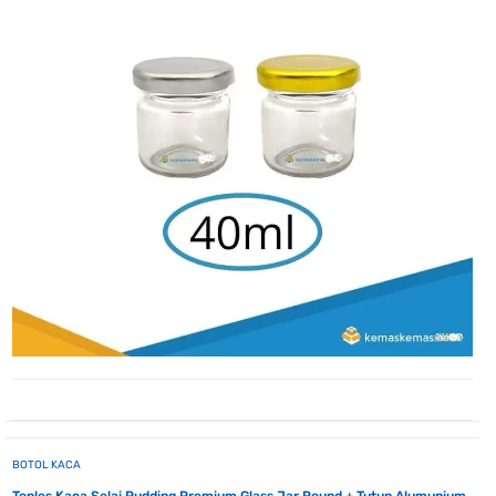
BOTOL KACA
Toples Kaca Selai Pudding Premium Glass Jar Round + Tutup Alumunium