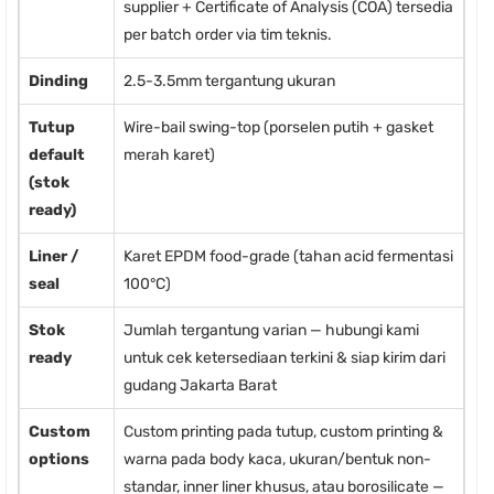
supplier + Certificate of Analysis (COA) tersedia
per batch order via tim teknis.
Dinding
2.5-3.5mm tergantung ukuran
Tutup
Wire-bail swing-top (porselen putih + gasket
default
merah karet)
(stok
ready)
Liner /
Karet EPDM food-grade (tahan acid fermentasi
seal
100°C)
Stok
Jumlah tergantung varian — hubungi kami
ready
untuk cek ketersediaan terkini & siap kirim dari
gudang Jakarta Barat
Custom
Custom printing pada tutup, custom printing &
options
warna pada body kaca, ukuran/bentuk non-
standar, inner liner khusus, atau borosilicate —