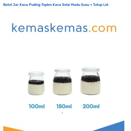
Botol Jar Kaca Puding Toples Kaca Selai Madu Susu + Tutup Lid