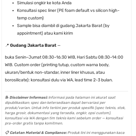
Simulasi ongkir ke kota Anda
Konsultasi spec liner (PE foam default vs silicon high-
temp custom)
Sample bisa diambil di gudang Jakarta Barat (by
appointment) atau kami kirim
📍
Gudang Jakarta Barat
—
buka Senin–Jumat 08:30–16:30 WIB, Hari Sabtu 08:30–14:00
WIB. Custom order (printing tutup, custom warna body,
ukuran/bentuk non-standar, inner liner khusus, atau
borosilicate): konsultasi dulu via WA, lead time 2-3 bulan.
📝 Disclaimer Informasi:
Informasi pada halaman ini akurat saat
dipublikasikan; spec dan ketersediaan dapat bervariasi per
produk/varian. Untuk info terkini per produk spesifik (spec teknis, stok,
harga grosir, dokumentasi yang tersedia, ongkir, opsi custom),
konsultasi via WA dengan tim teknis kami sebelum order — konsultasi
pra-order gratis tanpa komitmen.
📋 Catatan Material & Compliance:
Produk lini ini menggunakan kaca