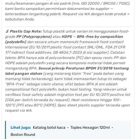
mutu/keamanan pangan di sisi pabrik (mis. ISO 22000 / BRCGS / FSSC),
kami bantu sampaikan permintaan dokumentasi ke supplier —
ketersediaan tergantung pabrik. Request via WA dengan kode produk +
kebutuhan Anda.
🔬 Plastic Cap Note:
Tutup plastik untuk varian ini menggunakan food-
grade
PP (Polypropylene)
atau
HDPE
—
BPA-free by composition
(polyolefin)
dan secara umum memenuhi framework food-contact
internasional (EU 10/2011 plastic food contact SML/OML, FDA 21 CFR
177 indirect food additives, GB 4806.7-2023 di sisi supplier).
Catatan
teknis:
BPA hanya ada di polycarbonate (PC) dan epoxy resin; PP dan
HDPE adalah polyolefin yang secara komposisi material tidak pernah
mengandung BPA.
Sesuai prinsip Peraturan BPOM 31/2018 tentang
label pangan olahan
(yang melarang klaim “free” pada bahan yang
memang tidak terkandung), kami tidak memasarkan tutup ini sebagai
“BPA-Free” sebagai claim utama; sifat bebas-BPA di sini adalah
compositional fact polyolefin, bukan hasil testing. Yang relevan untuk
verifikasi food-safety adalah migration test per EU 10/2011 positive list
(COA per-batch tersedia by request). Heat resistance hingga 100-
120°C (PP) atau 80°C (HDPE). Spec sheet plastic supplier tersedia upon
request via WA.
Lihat juga:
Katalog botol kaca
·
Toples Hexagon 120ml
·
Boston Round