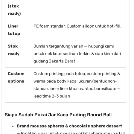
(stok
ready)
Liner
PE foam standar. Custom silicon untuk hot-fill.
tutup
Stok
Jumlah tergantung varian — hubungi kami
ready
untuk cek ketersediaan terkini & siap kirim dari
gudang Jakarta Barat
Custom
Custom printing pada tutup, custom printing &
options
warna pada body kaca, ukuran/bentuk non-
standar, inner liner khusus, atau borosilicate —
lead time 2-3 bulan
Siapa Sudah Pakai Jar Kaca Puding Round Ball
Brand mousse spheres & chocolate sphere dessert
— Profil bola pas untuk mousse coklat sphere atau parfait