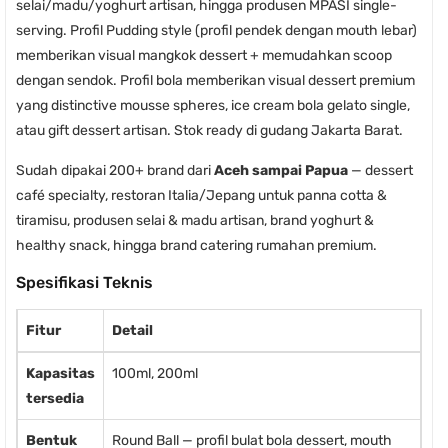
selai/madu/yoghurt artisan, hingga produsen MPASI single-
serving. Profil Pudding style (profil pendek dengan mouth lebar)
memberikan visual mangkok dessert + memudahkan scoop
dengan sendok. Profil bola memberikan visual dessert premium
yang distinctive mousse spheres, ice cream bola gelato single,
atau gift dessert artisan. Stok ready di gudang Jakarta Barat.
Sudah dipakai 200+ brand dari
Aceh sampai Papua
— dessert
café specialty, restoran Italia/Jepang untuk panna cotta &
tiramisu, produsen selai & madu artisan, brand yoghurt &
healthy snack, hingga brand catering rumahan premium.
Spesifikasi Teknis
Fitur
Detail
Kapasitas
100ml, 200ml
tersedia
Bentuk
Round Ball — profil bulat bola dessert, mouth