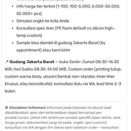
Info harga tier terkini (1-100, 100-5.000, 5.000-50.000,
50.000+ pcs)
Simulasi ongkir ke kota Anda
Konsultasi spec liner (PE foam default vs silicon high-
temp custom)
Sample bisa diambil di gudang Jakarta Barat (by
appointment) atau kami kirim
📍
Gudang Jakarta Barat
— buka Senin–Jumat 08:30–16:30
WIB, Hari Sabtu 08:30–14:00 WIB. Custom order (printing tutup,
custom warna body, ukuran/bentuk non-standar, inner liner
khusus, atau borosilicate): konsultasi dulu via WA, lead time 2-3
bulan.
📝 Disclaimer Informasi:
Informasi pada halaman ini akurat saat
dipublikasikan; spec dan ketersediaan dapat bervariasi per
produk/varian. Untuk info terkini per produk spesifik (spec teknis, stok,
harga grosir, dokumentasi yang tersedia, ongkir, opsi custom),
konsultasi via WA dengan tim teknis kami sebelum order — konsultasi