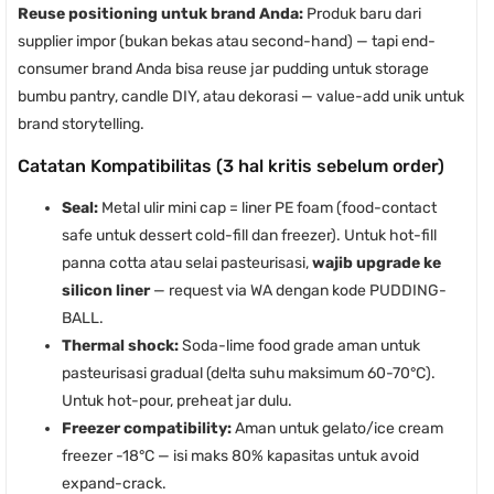
Reuse positioning untuk brand Anda:
Produk baru dari
supplier impor (bukan bekas atau second-hand) — tapi end-
consumer brand Anda bisa reuse jar pudding untuk storage
bumbu pantry, candle DIY, atau dekorasi — value-add unik untuk
brand storytelling.
Catatan Kompatibilitas (3 hal kritis sebelum order)
Seal:
Metal ulir mini cap = liner PE foam (food-contact
safe untuk dessert cold-fill dan freezer). Untuk hot-fill
panna cotta atau selai pasteurisasi,
wajib upgrade ke
silicon liner
— request via WA dengan kode PUDDING-
BALL.
Thermal shock:
Soda-lime food grade aman untuk
pasteurisasi gradual (delta suhu maksimum 60-70°C).
Untuk hot-pour, preheat jar dulu.
Freezer compatibility:
Aman untuk gelato/ice cream
freezer -18°C — isi maks 80% kapasitas untuk avoid
expand-crack.