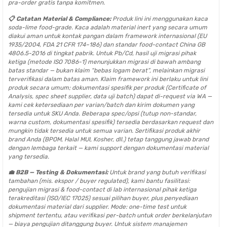
pra-order gratis tanpa komitmen.
📋 Catatan Material & Compliance:
Produk lini ini menggunakan kaca
soda-lime food-grade. Kaca adalah material inert yang secara umum
diakui aman untuk kontak pangan dalam framework internasional (EU
1935/2004, FDA 21 CFR 174–186) dan standar food-contact China GB
4806.5-2016 di tingkat pabrik. Untuk Pb/Cd, hasil uji migrasi pihak
ketiga (metode ISO 7086-1) menunjukkan migrasi di bawah ambang
batas standar — bukan klaim “bebas logam berat”, melainkan migrasi
terverifikasi dalam batas aman. Klaim framework ini berlaku untuk lini
produk secara umum; dokumentasi spesifik per produk (Certificate of
Analysis, spec sheet supplier, data uji batch) dapat di-request via WA —
kami cek ketersediaan per varian/batch dan kirim dokumen yang
tersedia untuk SKU Anda. Beberapa spec/opsi (tutup non-standar,
warna custom, dokumentasi spesifik) tersedia berdasarkan request dan
mungkin tidak tersedia untuk semua varian. Sertifikasi produk akhir
brand Anda (BPOM, Halal MUI, Kosher, dll.) tetap tanggung jawab brand
dengan lembaga terkait — kami support dengan dokumentasi material
yang tersedia.
💼 B2B — Testing & Dokumentasi:
Untuk brand yang butuh verifikasi
tambahan (mis. ekspor / buyer regulated), kami bantu fasilitasi:
pengujian migrasi & food-contact di lab internasional pihak ketiga
terakreditasi (ISO/IEC 17025) sesuai pilihan buyer, plus penyediaan
dokumentasi material dari supplier. Mode: one-time test untuk
shipment tertentu, atau verifikasi per-batch untuk order berkelanjutan
— biaya pengujian ditanggung buyer. Untuk sistem manajemen