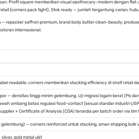
an. Profil square memberikan visual apothecary-modern dengan flat-p
 retail (corners pack tight). Stok ready — jumlah tergantung varian, hub
a
— repacker saffron premium, brand body butter clean-beauty, produs
storan internasional.
label readable, corners memberikan stacking efficiency di shelf retail d
or — densitas tinggi minim gelembung. Uji migrasi logam berat (Pb dan 
awah ambang batas regulasi food-contact (sesuai standar industri USP Ty
pplier + Certificate of Analysis (COA) tersedia per batch order via tim 
m gelembung) — corners reinforced untuk stacking, aman shipping bulk
silver, gold metal ulir)