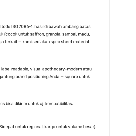
 metode ISO 7086-1, hasil di bawah ambang batas
duk (cocok untuk saffron, granola, sambal, madu,
ga terkait — kami sediakan spec sheet material
tuk label readable, visual apothecary-modern atau
Tergantung brand positioning Anda — square untuk
s bisa dikirim untuk uji kompatibilitas.
Sicepat untuk regional, kargo untuk volume besar).