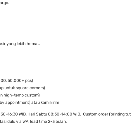
argo.
osir yang lebih hemat.
.000, 50.000+ pcs)
ap untuk square corners)
icon high-temp custom)
(by appointment) atau kami kirim
0–16:30 WIB, Hari Sabtu 08:30–14:00 WIB. Custom order (printing tu
ltasi dulu via WA, lead time 2-3 bulan.