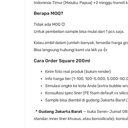
Indonesia Timur (Maluku, Papua) +2 minggu transit k
Berapa MOQ?
Tidak ada MOQ 😊
Untuk pembelian sample bisa mulai dari 1 pcs saja.
Kalau ambil dalam jumlah banyak, tersedia harga gr
Bisa langsung hubungi kami via WA ya 👍
Cara Order Square 200ml
Kirim foto real produk (bukan render)
Info harga tier (1-100, 100-5.000, 5.000-50
Simulasi ongkir ke kota Anda (extra bubble wr
Konsultasi spec liner (PE foam default vs sil
Sample bisa diambil di gudang Jakarta Barat 
📍
Gudang Jakarta Barat
— buka Senin–Jumat 08:3
standar, inner liner khusus, atau borosilicate): konsu