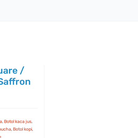
uare /
Saffron
ca
,
Botol kaca jus
,
bucha
,
Botol kopi
,
e