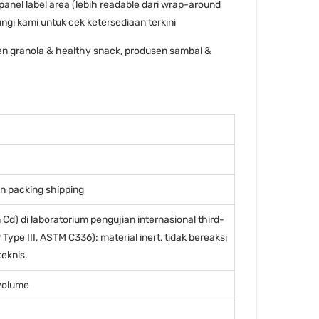
anel label area (lebih readable dari wrap-around
ungi kami untuk cek ketersediaan terkini
en granola & healthy snack, produsen sambal &
an packing shipping
Cd) di laboratorium pengujian internasional third-
pe III, ASTM C336): material inert, tidak bereaksi
teknis.
 volume