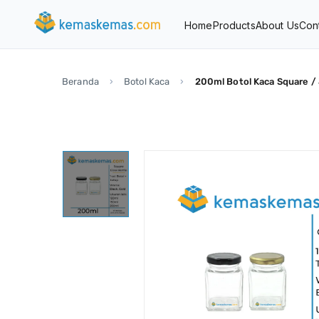
Home
Products
About Us
Con
Beranda
Botol Kaca
200ml Botol Kaca Square / 