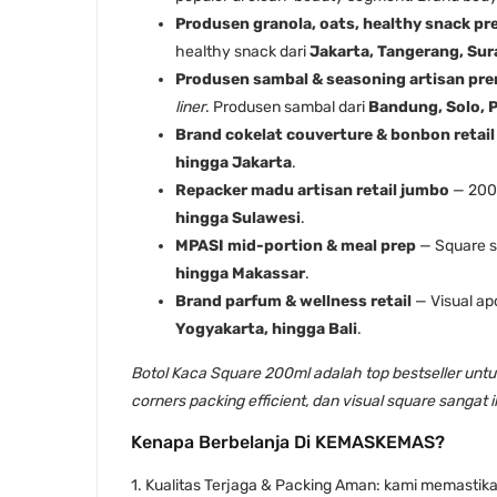
Produsen granola, oats, healthy snack p
healthy snack dari
Jakarta, Tangerang, Su
Produsen sambal & seasoning artisan pr
liner
. Produsen sambal dari
Bandung, Solo, 
Brand cokelat couverture & bonbon retail
hingga Jakarta
.
Repacker madu artisan retail jumbo
— 200g
hingga Sulawesi
.
MPASI mid-portion & meal prep
— Square s
hingga Makassar
.
Brand parfum & wellness retail
— Visual apo
Yogyakarta, hingga Bali
.
Botol Kaca Square 200ml adalah top bestseller untu
corners packing efficient, dan visual square sangat 
Kenapa Berbelanja Di KEMASKEMAS?
1. Kualitas Terjaga & Packing Aman: kami memastik