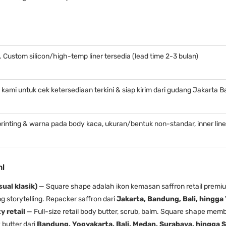
 Custom silicon/high-temp liner tersedia (lead time 2-3 bulan)
ami untuk cek ketersediaan terkini & siap kirim dari gudang Jakarta B
rinting & warna pada body kaca, ukuran/bentuk non-standar, inner liner
ml
ual klasik)
— Square shape adalah ikon kemasan saffron retail premium 
ng storytelling. Repacker saffron dari
Jakarta, Bandung, Bali, hingga
y retail
— Full-size retail body butter, scrub, balm. Square shape me
 butter dari
Bandung, Yogyakarta, Bali, Medan, Surabaya, hingga