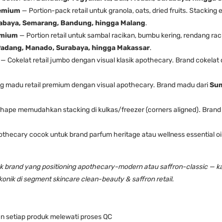
remium
— Portion-pack retail untuk granola, oats, dried fruits. Stackin
rabaya, Semarang, Bandung, hingga Malang
.
emium
— Portion retail untuk sambal racikan, bumbu kering, rendang rac
Padang, Manado, Surabaya, hingga Makassar
.
— Cokelat retail jumbo dengan visual klasik apothecary. Brand cokelat 
 madu retail premium dengan visual apothecary. Brand madu dari
Sum
hape memudahkan stacking di kulkas/freezer (corners aligned). Brand
thecary cocok untuk brand parfum heritage atau wellness essential oil
k brand yang positioning apothecary-modern atau saffron-classic — ka
ikonik di segment skincare clean-beauty & saffron retail.
an setiap produk melewati proses QC