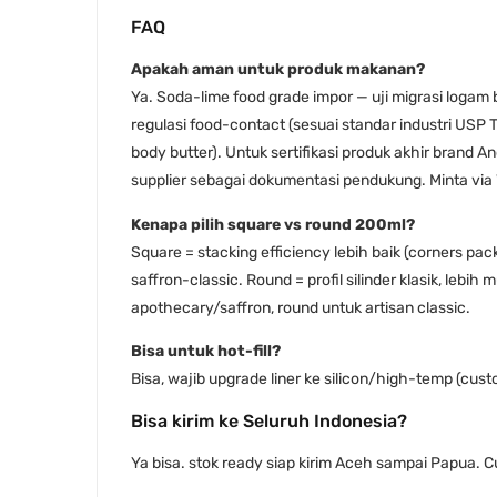
FAQ
Apakah aman untuk produk makanan?
Ya. Soda-lime food grade impor — uji migrasi logam 
regulasi food-contact (sesuai standar industri USP T
body butter). Untuk sertifikasi produk akhir brand 
supplier sebagai dokumentasi pendukung. Minta v
Kenapa pilih square vs round 200ml?
Square = stacking efficiency lebih baik (corners pac
saffron-classic. Round = profil silinder klasik, lebi
apothecary/saffron, round untuk artisan classic.
Bisa untuk hot-fill?
Bisa, wajib upgrade liner ke silicon/high-temp (custo
Bisa kirim ke Seluruh Indonesia?
Ya bisa. stok ready siap kirim Aceh sampai Papua. C