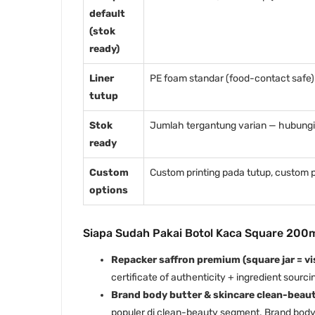
default
(stok
ready)
Liner
PE foam standar (food-contact safe).
tutup
Stok
Jumlah tergantung varian — hubungi k
ready
Custom
Custom printing pada tutup, custom p
options
Siapa Sudah Pakai Botol Kaca Square 200
Repacker saffron premium (square jar = vis
certificate of authenticity + ingredient sourci
Brand body butter & skincare clean-beaut
populer di clean-beauty segment. Brand body