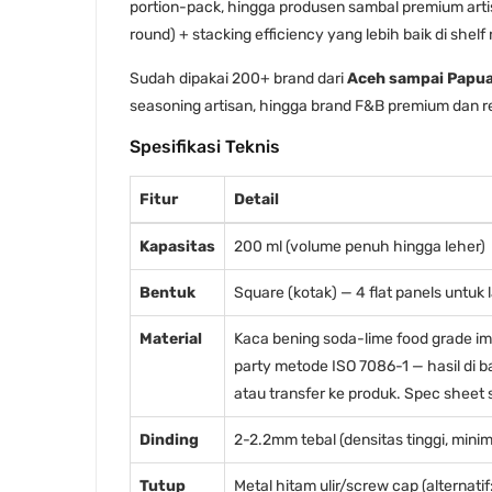
portion-pack, hingga produsen sambal premium artis
round) + stacking efficiency yang lebih baik di shelf
Sudah dipakai 200+ brand dari
Aceh sampai Papu
seasoning artisan, hingga brand F&B premium dan re
Spesifikasi Teknis
Fitur
Detail
Kapasitas
200 ml (volume penuh hingga leher)
Bentuk
Square (kotak) — 4 flat panels untuk 
Material
Kaca bening soda-lime food grade imp
party metode ISO 7086-1 — hasil di b
atau transfer ke produk. Spec sheet su
Dinding
2-2.2mm tebal (densitas tinggi, mini
Tutup
Metal hitam ulir/screw cap (alternatif: 