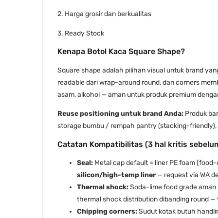
2. Harga grosir dan berkualitas
3. Ready Stock
Kenapa Botol Kaca Square Shape?
Square shape adalah pilihan visual untuk brand yang
readable dari wrap-around round, dan corners member
asam, alkohol — aman untuk produk premium dengan s
Reuse positioning untuk brand Anda:
Produk bar
storage bumbu / rempah pantry (stacking-friendly), 
Catatan Kompatibilitas (3 hal kritis sebelu
Seal:
Metal cap default = liner PE foam (food-c
silicon/high-temp liner
— request via WA 
Thermal shock:
Soda-lime food grade aman u
thermal shock distribution dibanding round — 
Chipping corners:
Sudut kotak butuh handling