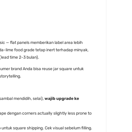
ic — flat panels memberikan label area lebih
da-lime food grade tetap inert terhadap minyak,
lead time 2-3 bulan).
umer brand Anda bisa reuse jar square untuk
torytelling.
(sambal mendidih, selai),
wajib upgrade ke
e dengan corners actually slightly less prone to
untuk square shipping. Cek visual sebelum filling.