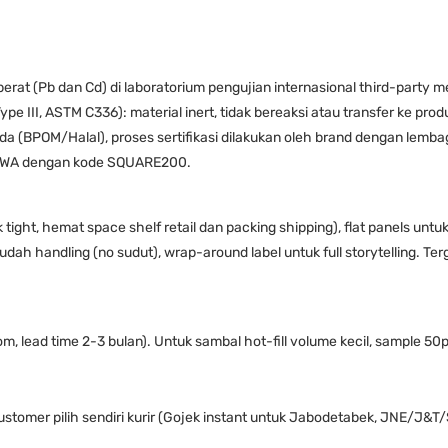
berat (Pb dan Cd) di laboratorium pengujian internasional third-party
ype III, ASTM C336): material inert, tidak bereaksi atau transfer ke pro
Anda (BPOM/Halal), proses sertifikasi dilakukan oleh brand dengan lemba
ia WA dengan kode SQUARE200.
k tight, hemat space shelf retail dan packing shipping), flat panels un
h mudah handling (no sudut), wrap-around label untuk full storytelling. 
m, lead time 2-3 bulan). Untuk sambal hot-fill volume kecil, sample 50pc
ustomer pilih sendiri kurir (Gojek instant untuk Jabodetabek, JNE/J&T/