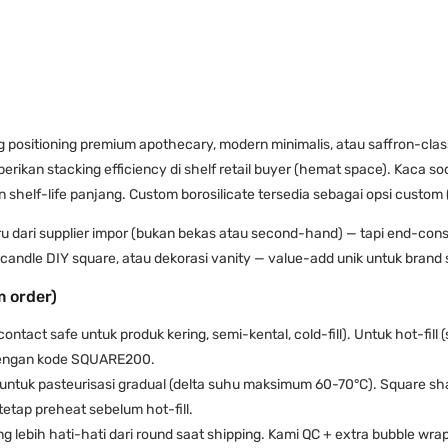
 positioning premium apothecary, modern minimalis, atau saffron-class
ikan stacking efficiency di shelf retail buyer (hemat space). Kaca so
helf-life panjang. Custom borosilicate tersedia sebagai opsi custom (
u dari supplier impor (bukan bekas atau second-hand) — tapi end-cons
candle DIY square, atau dekorasi vanity — value-add unik untuk brand s
m order)
ontact safe untuk produk kering, semi-kental, cold-fill). Untuk hot-fill 
dengan kode SQUARE200.
ntuk pasteurisasi gradual (delta suhu maksimum 60-70°C). Square shap
tetap preheat sebelum hot-fill.
 lebih hati-hati dari round saat shipping. Kami QC + extra bubble wrap 