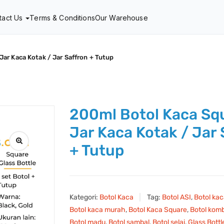
tact Us
Terms & Conditions
Our Warehouse
Jar Kaca Kotak / Jar Saffron + Tutup
200ml Botol Kaca Sq
Jar Kaca Kotak / Jar 
+ Tutup
Kategori:
Botol Kaca
Tag:
Botol ASI
,
Botol ka
Botol kaca murah
,
Botol Kaca Square
,
Botol kom
Botol madu
,
Botol sambal
,
Botol selai
,
Glass Bottl