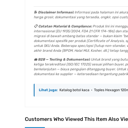
📝 Disclaimer Informasi:
Informasi pada halaman ini akurat
harga grosir, dokumentasi yang tersedia, ongkir, opsi cus
📋 Catatan Material & Compliance:
Produk lini ini meng
internasional (EU 1935/2004, FDA 21 CFR 174–186) dan sta
migrasi di bawah ambang batas standar — bukan klaim "beb
dokumentasi spesifik per produk (Certificate of Analysis,
untuk SKU Anda. Beberapa spec/opsi (tutup non-standar, w
akhir brand Anda (BPOM, Halal MUI, Kosher, dll.) tetap t
💼 B2B — Testing & Dokumentasi:
Untuk brand yang butuh 
ketiga terakreditasi (ISO/IEC 17025) sesuai pilihan buyer,
berkelanjutan — biaya pengujian ditanggung buyer. Untu
dokumentasi ke supplier — ketersediaan tergantung pabri
Lihat juga:
Katalog botol kaca
·
Toples Hexagon 120
Customers Who Viewed This Item Also Vi