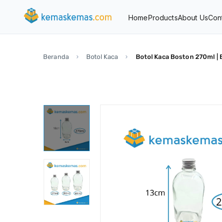
Home
Products
About Us
Con
Beranda
Botol Kaca
Botol Kaca Boston 270ml |