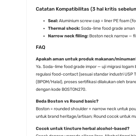
Catatan Kompatibilitas (3 hal kritis sebelu
Seal:
Aluminium screw cap = liner PE foam (foo
Thermal shock:
Soda-lime food grade aman u
Narrow neck filling:
Boston neck narrow — fill
FAQ
Apakah aman untuk produk makanan/minuman
Ya. Soda-lime food grade impor — uji migrasi logam 
regulasi food-contact (sesuai standar industri USP Ty
(BPOM/Halal), proses sertifikasi dilakukan oleh br
dengan kode BOSTON270.
Beda Boston vs Round basic?
Boston = rounded shoulder + narrow neck untuk pour 
untuk brand heritage/artisan; Round cocok untuk mas
Cocok untuk tincture herbal alcohol-based?