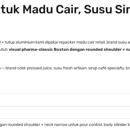
ntuk Madu Cair, Susu S
+ tutup aluminium kami dipakai repacker madu cair retail, brand susu ar
butuh
visual pharma-classic Boston dengan rounded shoulder + n
a
— brand cold-pressed juice, susu fresh artisan, sirup café specialty,
n rounded shoulder + neck narrow untuk pour control, body silinder k