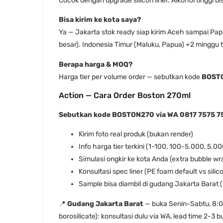
Cocok dengan upgrade silicon liner. Alkohol tinggi b
Bisa kirim ke kota saya?
Ya — Jakarta stok ready siap kirim Aceh sampai Pap
besar). Indonesia Timur (Maluku, Papua) +2 minggu tr
Berapa harga & MOQ?
Harga tier per volume order — sebutkan kode
BOST
Action — Cara Order Boston 270ml
Sebutkan kode BOSTON270 via WA 0817 7575 7
Kirim foto real produk (bukan render)
Info harga tier terkini (1-100, 100-5.000, 5
Simulasi ongkir ke kota Anda (extra bubble wra
Konsultasi spec liner (PE foam default vs sil
Sample bisa diambil di gudang Jakarta Barat 
📍
Gudang Jakarta Barat
— buka Senin-Sabtu, 8:00
borosilicate): konsultasi dulu via WA, lead time 2-3 b