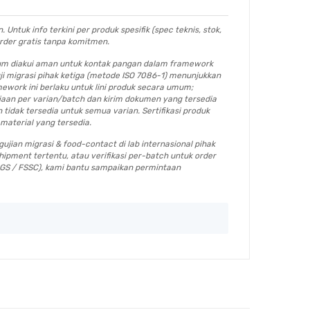
Untuk info terkini per produk spesifik (spec teknis, stok,
order gratis tanpa komitmen.
mum diakui aman untuk kontak pangan dalam framework
ji migrasi pihak ketiga (metode ISO 7086-1) menunjukkan
ework ini berlaku untuk lini produk secara umum;
ediaan per varian/batch dan kirim dokumen yang tersedia
idak tersedia untuk semua varian. Sertifikasi produk
material yang tersedia.
gujian migrasi & food-contact di lab internasional pihak
shipment tertentu, atau verifikasi per-batch untuk order
CGS / FSSC), kami bantu sampaikan permintaan