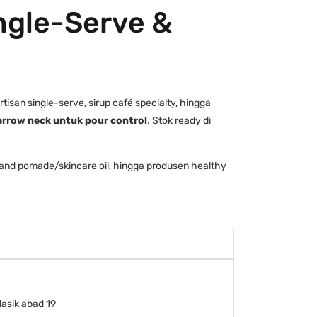
ingle-Serve &
tisan single-serve, sirup café specialty, hingga
arrow neck untuk pour control
. Stok ready di
 brand pomade/skincare oil, hingga produsen healthy
lasik abad 19