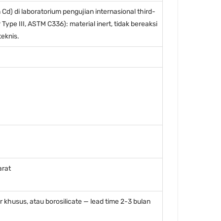
Cd) di laboratorium pengujian internasional third-
pe III, ASTM C336): material inert, tidak bereaksi
teknis.
arat
 khusus, atau borosilicate — lead time 2-3 bulan