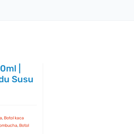
0ml |
du Susu
ca
,
Botol kaca
kombucha
,
Botol