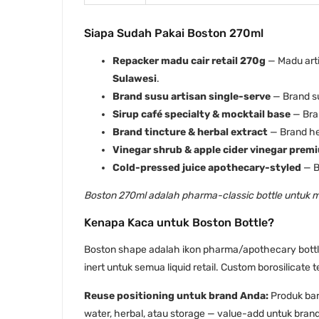
Siapa Sudah Pakai Boston 270ml
Repacker madu cair retail 270g
— Madu arti
Sulawesi
.
Brand susu artisan single-serve
— Brand s
Sirup café specialty & mocktail base
— Bran
Brand tincture & herbal extract
— Brand he
Vinegar shrub & apple cider vinegar prem
Cold-pressed juice apothecary-styled
— B
Boston 270ml adalah pharma-classic bottle untuk mad
Kenapa Kaca untuk Boston Bottle?
Boston shape adalah ikon pharma/apothecary bottle
inert untuk semua liquid retail. Custom borosilicate t
Reuse positioning untuk brand Anda:
Produk bar
water, herbal, atau storage — value-add untuk brand 