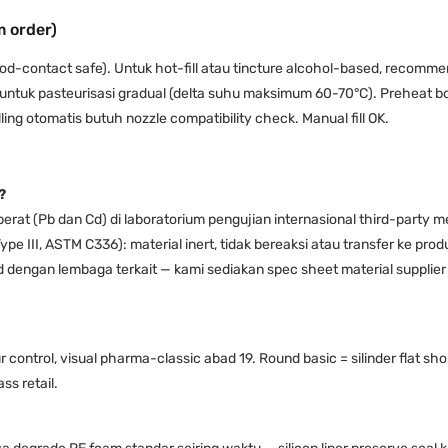
m order)
d-contact safe). Untuk hot-fill atau tincture alcohol-based, recommen
ntuk pasteurisasi gradual (delta suhu maksimum 60-70°C). Preheat bot
ing otomatis butuh nozzle compatibility check. Manual fill OK.
?
berat (Pb dan Cd) di laboratorium pengujian internasional third-party
pe III, ASTM C336): material inert, tidak bereaksi atau transfer ke prod
and dengan lembaga terkait — kami sediakan spec sheet material suppli
control, visual pharma-classic abad 19. Round basic = silinder flat sho
s retail.