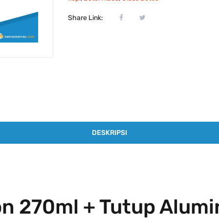
Share Link:
DESKRIPSI
on 270ml + Tutup Alum