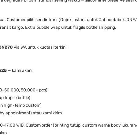
isa degrade PE foam standar seiring waktu — silicon liner preserve seal
ua. Customer pilih sendiri kurir (Gojek instant untuk Jabodetabek, JN
ansit kargo. Extra bubble wrap untuk fragile bottle shipping.
ON270
via WA untuk kuotasi terkini.
525
— kami akan:
.000-50.000, 50.000+ pcs)
p fragile bottle)
icon high-temp custom)
(by appointment) atau kami kirim
-17:00 WIB. Custom order (printing tutup, custom warna body, ukuran/b
ulan.