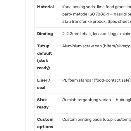
Material
Kaca bening soda-lime food grade imp
party metode ISO 7086-1 — hasil di b
atau transfer ke produk. Spec sheet su
Dinding
2-2.2mm tebal (densitas tinggi, min
Tutup
Aluminium screw cap (hitam/silver/g
default
(stok
ready)
Liner /
PE foam standar (food-contact safe). 
seal
Stok
Jumlah tergantung varian — hubungi k
ready
Custom
Custom printing pada tutup, custom p
options