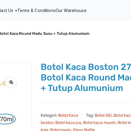
tact Us
Terms & Conditions
Our Warehouse
 Botol Kaca Round Madu Susu + Tutup Alumunium
Botol Kaca Boston 27
Botol Kaca Round Ma
+ Tutup Alumunium
Kategori:
Botol Kaca
Tag:
Botol ASI
,
Botol ka
boston
,
Botol kaca jus
,
Botol kaca murah
,
Botol 
kopi
,
Botol madu
,
Glass Bottle