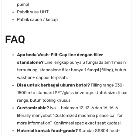
pump)
Pabrik susu UHT
Pabrik sauce / kecap
FAQ
Apa beda Wash-Fill-Cap line dengan filler
standalone?
Line lengkap punya 3 fungsi dalam 1 mesin
terhubung; standalone filler hanya 1 fungsi (filling), butuh
washer + capper terpisah.
Bisa untuk berbagai ukuran botol?
Filling range 330-
1500 ml = standard PET/glass beverage. Untuk size di luar
range, butuh tooling khusus.
Customizable?
Iya — halaman 12-12-6 dan 16-16-6
literally menyebut “Customized machine please call for
more information”. Konfirmasi spec exact saat kuotasi.
Material kontak food-grade?
Standar SS304 food-