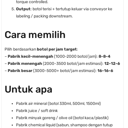
torque controlled.
Output
: botol terisi + tertutup keluar via conveyor ke
labeling / packing downstream.
Cara memilih
Pilih berdasarkan
botol per jam target
:
–
Pabrik kecil-menengah
(1000-2000 botol/jam):
8-8-4
–
Pabrik menengah
(2000-3500 botol/jam estimasi):
12-12-6
–
Pabrik besar
(3000-5000+ botol/jam estimasi):
16-16-6
Untuk apa
Pabrik air mineral (botol 330ml, 500ml, 1500ml)
Pabrik juice / soft drink
Pabrik minyak goreng / olive oil (botol kaca/plastik)
Pabrik chemical liquid (sabun, shampoo dengan tutup