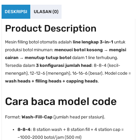
DESKRIPSI
ULASAN (0)
Product Description
Mesin filling botol otomatis adalah
line lengkap 3-in-1
untuk
produksi botol minuman:
mencuci botol kosong → mengisi
cairan → menutup tutup botol
dalam 1 line terhubung.
Tersedia dalam
3 konfigurasi jumlah head
: 8-8-4 (kecil-
menengah), 12-12-6 (menengah), 16-16-6 (besar). Model code =
wash heads + filling heads + capping heads
.
Cara baca model code
Format:
Wash-Fill-Cap
(jumlah head per stasiun).
8-8-4
: 8 station wash + 8 station fill + 4 station cap =
~1000-2000 botol/jam (500 ml)