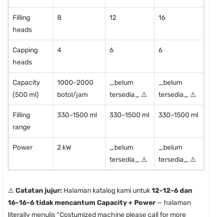
Filling
8
12
16
heads
Capping
4
6
6
heads
Capacity
1000–2000
_belum
_belum
(500 ml)
botol/jam
tersedia_ ⚠️
tersedia_ ⚠️
Filling
330–1500 ml
330–1500 ml
330–1500 ml
range
Power
2 kW
_belum
_belum
tersedia_ ⚠️
tersedia_ ⚠️
⚠️
Catatan jujur:
Halaman katalog kami untuk
12-12-6 dan
16-16-6 tidak mencantum Capacity + Power
— halaman
literally menulis “Costumized machine please call for more