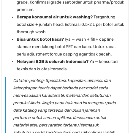
grade. Konfirmasi grade saat order untuk pharma/produk
premium.
Berapa konsumsi air untuk washing?
Tergantung
botol size + jumlah head. Estimasi 0.5-2 L per botol untuk
thorough wash.
Bisa untuk botol kaca?
Iya — wash + fill + cap line
standar mendukung botol PET dan kaca. Untuk kaca,
perlu adjustment torque capping agar tidak pecah.
Melayani B2B & seluruh Indonesia?
Ya — konsultasi
teknis dan kuotasi tersedia.
Catatan penting:
Spesifikasi, kapasitas, dimensi, dan
kelengkapan teknis dapat berbeda per model serta
menyesuaikan karakteristik material dan kebutuhan
produksi Anda. Angka pada halaman ini mengacu pada
data katalog yang tersedia dan bukan jaminan
performa untuk semua aplikasi. Kesesuaian untuk
material atau persyaratan tertentu (termasuk
kebutuhan sertifikasi/regulasi) perlu dikonfirmasi lebih