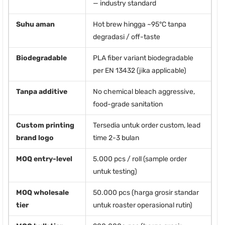
— industry standard
Suhu aman
Hot brew hingga ~95°C tanpa
degradasi / off-taste
Biodegradable
PLA fiber variant biodegradable
per EN 13432 (jika applicable)
Tanpa additive
No chemical bleach aggressive,
food-grade sanitation
Custom printing
Tersedia untuk order custom, lead
brand logo
time 2-3 bulan
MOQ entry-level
5.000 pcs / roll (sample order
untuk testing)
MOQ wholesale
50.000 pcs (harga grosir standar
tier
untuk roaster operasional rutin)