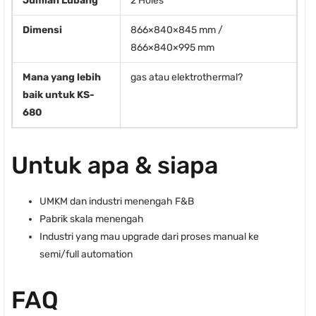
Jumlah Lubang
2 Holes
Dimensi
866×840×845 mm /
866×840×995 mm
Mana yang lebih
gas atau elektrothermal?
baik untuk KS-
680
Untuk apa & siapa
UMKM dan industri menengah F&B
Pabrik skala menengah
Industri yang mau upgrade dari proses manual ke
semi/full automation
FAQ