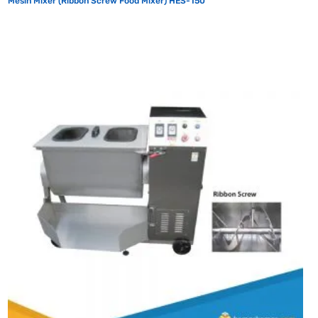
Mesin Mixer (Ribbon Screw Food Mixer) HES-150