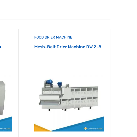
FOOD DRIER MACHINE
FOOD 
m
Mesh-Belt Drier Machine DW 2-8
Hot A
RXH-