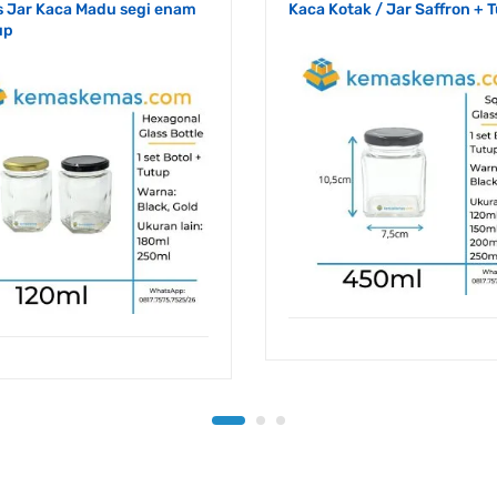
s Jar Kaca Madu segi enam
Kaca Kotak / Jar Saffron + 
up