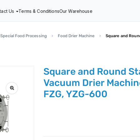
tact Us
Terms & Conditions
Our Warehouse
Special Food Processing
Food Drier Machine
Square and Round
Square and Round St
Vacuum Drier Machin
FZG, YZG-600