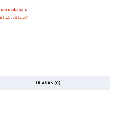
bahan makanan
,
es FZG
,
vacuum
ULASAN (0)