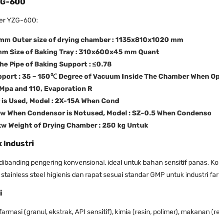
YZG-600
yer YZG-600:
 mm Outer size of drying chamber : 1135x810x1020 mm
81 mm Size of Baking Tray : 310x600x45 mm Quant
The Pipe of Baking Support : ≤0.78
pport : 35 – 150℃ Degree of Vacuum Inside The Chamber When O
1Mpa and 110, Evaporation R
 is Used, Model : 2X-15A When Cond
 kw When Condensor is Notused, Model : SZ-0.5 When Condenso
kw Weight of Drying Chamber : 250 kg Untuk
 Industri
ibanding pengering konvensional, ideal untuk bahan sensitif panas. 
stainless steel higienis dan rapat sesuai standar GMP untuk industri f
i
rmasi (granul, ekstrak, API sensitif), kimia (resin, polimer), makanan