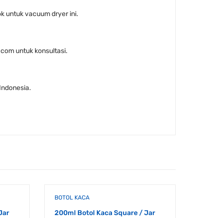
k untuk vacuum dryer ini.
com untuk konsultasi.
Indonesia.
BOTOL KACA
BOTOL
Jar
200ml Botol Kaca Square / Jar
150ml