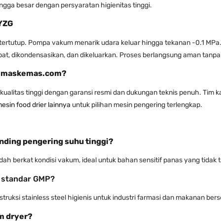
gga besar dengan persyaratan higienitas tinggi.
/YZG
tertutup. Pompa vakum menarik udara keluar hingga tekanan -0.1 MPa. P
t, dikondensasikan, dan dikeluarkan. Proses berlangsung aman tanpa 
 Kemaskemas.com?
litas tinggi dengan garansi resmi dan dukungan teknis penuh. Tim kam
esin food drier lainnya
untuk pilihan mesin pengering terlengkap.
nding pengering suhu tinggi?
ah berkat kondisi vakum, ideal untuk bahan sensitif panas yang tidak 
 standar GMP?
uksi stainless steel higienis untuk industri farmasi dan makanan berser
m dryer?