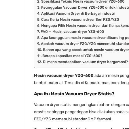
Spesifikasi Teknis Mesin vacuum dryer YZG-600
Keunggulan Vacuum Dryer YZG-600 untuk Industr
Aplikasi Vacuum Dryer di Berbagai Industri
Cara Kerja Mesin vacuum dryer Seri FZG/YZG
Mengapa Pilih Mesin vacuum dryer dari Kemaskem
FAQ — Mesin vacuum dryer YZG-600
Apa keunggulan mesin vacuum dryer dibanding pe
Apakah vacuum dryer FZG/YZG memenuhi standa
Bahan apa yang cocok untuk mesin vacuum dryer
Berapa kapasitas model YZG-600?
Di mana mendapatkan vacuum dryer bergaransi?
Mesin vacuum dryer YZG-600
adalah mesin peng
bentuk material. Tersedia di Kemaskemas.com deng
Apa Itu Mesin Vacuum Dryer Statis?
Vacuum dryer statis mengeringkan bahan dengan ca
drastis sehingga pengeringan bisa dilakukan pada suh
FZG/YZG memenuhi standar GMP farmasi.