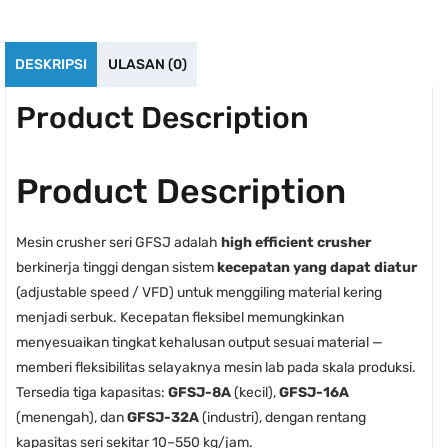
DESKRIPSI
ULASAN (0)
Product Description
Product Description
Mesin crusher seri GFSJ adalah
high efficient crusher
berkinerja tinggi dengan sistem
kecepatan yang dapat diatur
(adjustable speed / VFD) untuk menggiling material kering
menjadi serbuk. Kecepatan fleksibel memungkinkan
menyesuaikan tingkat kehalusan output sesuai material —
memberi fleksibilitas selayaknya mesin lab pada skala produksi.
Tersedia tiga kapasitas:
GFSJ-8A
(kecil),
GFSJ-16A
(menengah), dan
GFSJ-32A
(industri), dengan rentang
kapasitas seri sekitar 10–550 kg/jam.