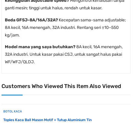
Keunggulan adjustable speed?
Mengontrol kehalusan tanpa
ganti mesin; tinggi untuk halus, rendah untuk kasar.
Beda GFSJ-8A/16A/32A?
Kecepatan sama-sama adjustable;
8A kecil, 16A menengah, 32A industri. Rentang seri ±10–550
kg/jam.
Model mana yang saya butuhkan?
8A kecil, 16A menengah,
32A industri. Untuk kasar pakai CSJ, untuk sangat halus pakai
WF/WFJ/QLDJ.
Customers Who Viewed This Item Also Viewed
BOTOL KACA
Toples Kaca Ball Mason Motif + Tutup Aluminium Tin