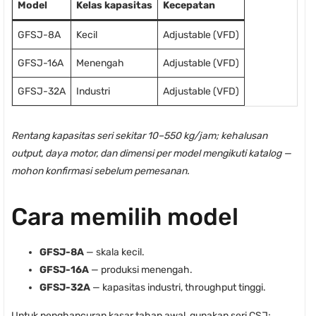
Model
Kelas kapasitas
Kecepatan
GFSJ-8A
Kecil
Adjustable (VFD)
GFSJ-16A
Menengah
Adjustable (VFD)
GFSJ-32A
Industri
Adjustable (VFD)
Rentang kapasitas seri sekitar 10–550 kg/jam; kehalusan
output, daya motor, dan dimensi per model mengikuti katalog —
mohon konfirmasi sebelum pemesanan.
Cara memilih model
GFSJ-8A
— skala kecil.
GFSJ-16A
— produksi menengah.
GFSJ-32A
— kapasitas industri, throughput tinggi.
Untuk penghancuran kasar tahap awal, gunakan seri CSJ;